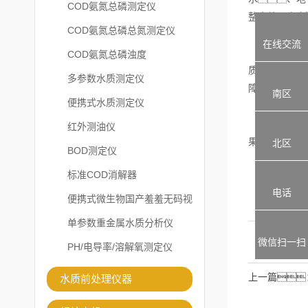
COD氨氮总磷测定仪
整水处理方案
COD氨氮总磷总氮测定仪
在线交流
此外，
COD氨氮总磷浊度
质变化，
多参数水质测定仪
障居民的饮用
南区
便携式水质测定仪
尽管COD氨
红外测油仪
果的准确性和
北区
BOD测定仪
标准COD消解器
电话
便携式微生物国产羞羞无码视
频在线观看免费
单参数重金属水质分析仪
微信扫一扫
PH/电导率/溶解氧测定仪
上一篇
水质前处理仪器