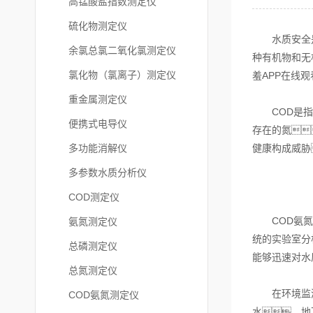
高锰酸盐指数测定仪
硫化物测定仪
水质安全是公
余氯总氯二氧化氯测定仪
种有机物和无
氯化物（氯离子）测定仪
羞APP在线
重金属测定仪
COD是指在
便携式电导仪
存在的氮
多功能消解仪
健康构成威胁
多参数水质分析仪
COD测定仪
COD氨氮快
氨氮测定仪
统的实验室分
总磷测定仪
能够迅速对水
总氮测定仪
在环境监测领
COD氨氮测定仪
水、地